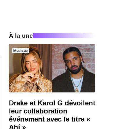
À la une
Musique
Drake et Karol G dévoilent
leur collaboration
événement avec le titre «
Ahí »