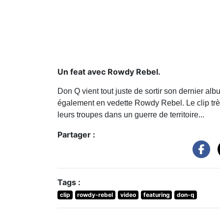
Un feat avec Rowdy Rebel.
Don Q vient tout juste de sortir son dernier a
également en vedette Rowdy Rebel. Le clip tr
leurs troupes dans un guerre de territoire...
Partager :
Tags :
clip
rowdy-rebel
video
featuring
don-q