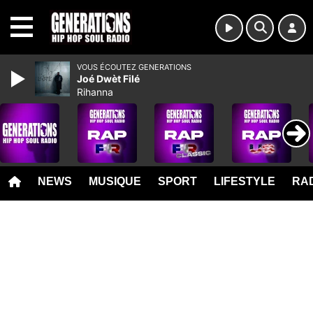
MENU
VOUS ÉCOUTEZ GENERATIONS
Joé Dwèt Filé
Rihanna
NEWS
MUSIQUE
SPORT
LIFESTYLE
RAD