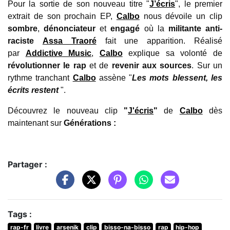
Pour la sortie de son nouveau titre "
J’écris
", le premier
extrait de son prochain EP,
Calbo
nous
dévoile
un clip
sombre
,
dénonciateur
et
engagé
où la
militant
e
anti-
raciste
Assa Traoré
fait une apparition
. Réalisé
par
Addictive Music
,
Calbo
explique sa volonté de
révolutionner le rap
et de
revenir aux sources
.
Sur un
rythme tranchant
Calbo
assène
"
Les mots blessent, les
écrits restent
".
Découvrez le nouveau clip
"
J'écris
"
de
Calbo
dès
maintenant sur
Générations :
Partager :
Tags :
rap-fr
livre
arsenik
clip
bisso-na-bisso
rap
hip-hop