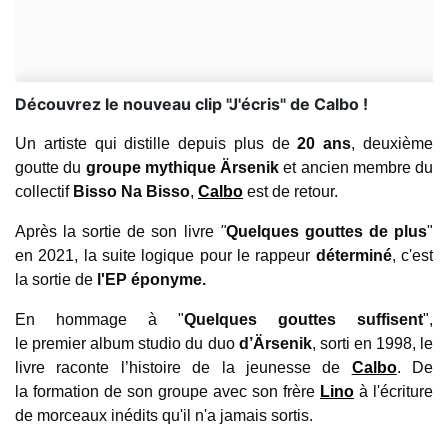
Découvrez le nouveau clip "J'écris" de Calbo !
Un artiste qui distille
depuis plus de
20 ans
, deuxième
goutte du
groupe
mythique
Ärsenik
et ancien membre du
collectif
Bisso Na Bisso
,
Calbo
est de retour.
Après la sortie de son livre
"
Quelques gouttes de plus
"
en 2021, la suite logique
pour le rappeur
déterminé
, c'est
la sortie de
l'EP éponyme.
En hommage à "
Quelques gouttes suffisent
"
,
le
premier album studio du duo
d’
Ärsenik
, sorti en 1998
,
l
e
livre raconte l’histoire de
l
a jeunesse
de
Calbo
. De
la
formation
de son groupe
avec son frère
Lino
à l'écriture
de morceaux inédits qu'il n'a jamais sortis.