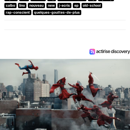
calbo
lino
nouveau
new
j-ecris
ep
old-school
rap-conscient
quelques-gouttes-de-plus