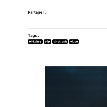
Partager :
Tags :
ol-kainry
clip
dj-stresh
video