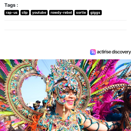
Tags :
rap-us
clip
youtube
rowdy-rebel
sortie
giggs