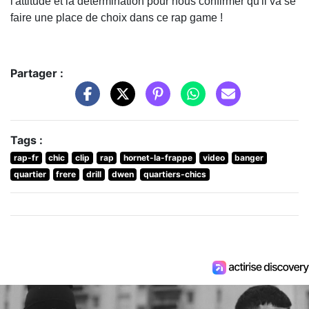
l'attitude et la détermination pour nous confirmer qu'il va se
faire une place de choix dans ce rap game !
Partager :
Tags :
rap-fr
chic
clip
rap
hornet-la-frappe
video
banger
quartier
frere
drill
dwen
quartiers-chics