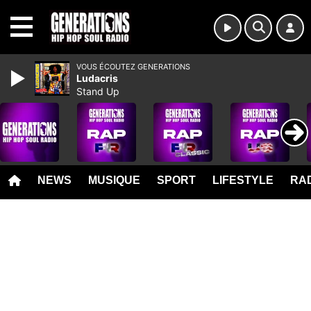
MENU
VOUS ÉCOUTEZ GENERATIONS
Ludacris
Stand Up
NEWS
MUSIQUE
SPORT
LIFESTYLE
RAD