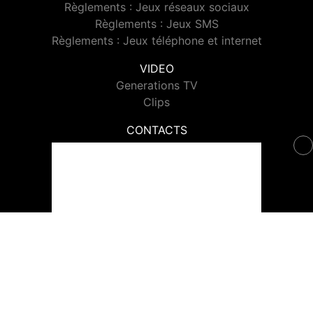
Règlements : Jeux réseaux sociaux
Règlements : Jeux SMS
Règlements : Jeux téléphone et internet
VIDEO
Generations TV
Clips
CONTACTS
Contacter Generations
© 2026 Generations Tous droits réservés.
Signaler un contenu
-
Mentions légales
-
Politique de cookies
-
Contact