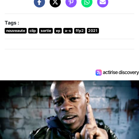
Tags :
nouveaute
clip
sortie
ep
a-s
ffp2
2021