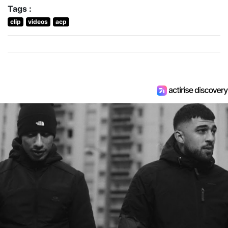
Tags :
clip
videos
acp