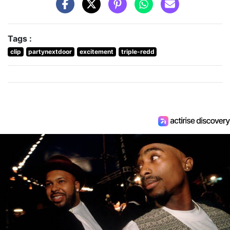
Tags :
clip
partynextdoor
excitement
triple-redd