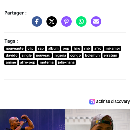
Partager :
Tags :
nouveaute
clip
rap
album
pop
hiro
rnb
afro
mi-amor
davido
single
nouveau
nigeria
congo
bolemvn
erratum
anime
afro-pop
motema
jolie-nana