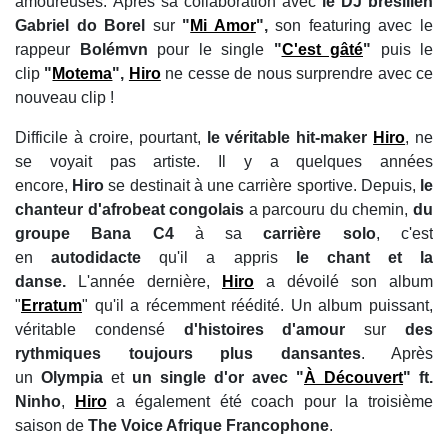
amoureuses. A
près sa collaboration avec
le DJ brésilien
Gabriel do Borel
sur
"
Mi Amor
",
son featuring avec le
rappeur
Bolémvn
pour le single
"
C'est gâté
"
puis le
clip
"
Motema
",
Hiro
ne cesse de nous surprendre avec ce
nouveau clip !
Difficile à croire, pourtant,
le véritable hit-maker
Hiro
, ne
se voyait pas artiste. Il y a quelques années
encore,
Hiro
se destinait à une carrière sportive. Depuis,
le
chanteur d'afrobeat congolais
a parcouru du chemin,
du
groupe Bana C4
à sa
carrière solo
, c'est
en
autodidacte
qu'il a appris
le chant et la
danse.
L'année dernière,
Hiro
a dévoilé son album
"
Erratum
" qu'il a récemment réédité. Un album puissant,
véritable condensé
d'histoires d'amour
sur
des
rythmiques toujours plus dansantes
. Après
un
Olympia
et
un single d'or avec "
À Découvert
" ft.
Ninho
,
Hiro
a également été coach pour la troisième
saison de
The Voice Afrique Francophone
.