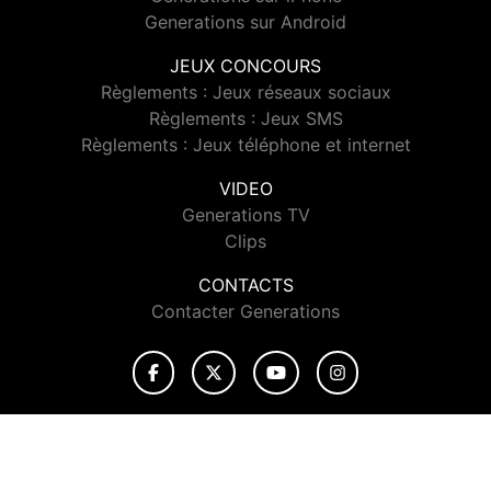
Generations sur Android
JEUX CONCOURS
Règlements : Jeux réseaux sociaux
Règlements : Jeux SMS
Règlements : Jeux téléphone et internet
VIDEO
Generations TV
Clips
CONTACTS
Contacter Generations
© 2026 Generations Tous droits réservés.
Signaler un contenu
-
Mentions légales
-
Politique de cookies
-