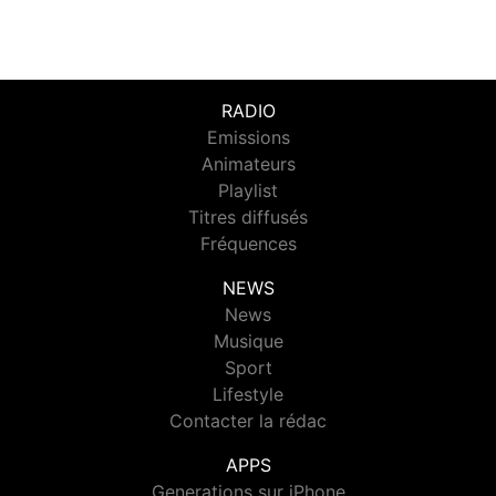
RADIO
Emissions
Animateurs
Playlist
Titres diffusés
Fréquences
NEWS
News
Musique
Sport
Lifestyle
Contacter la rédac
APPS
Generations sur iPhone