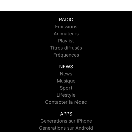
RADIO
Emissions
Animateurs
Playlist
Titres diffusés
Fréquences
NEWS
News
Musique
Sport
Lifestyle
Contacter la rédac
APPS
Generations sur iPhone
Generations sur Android