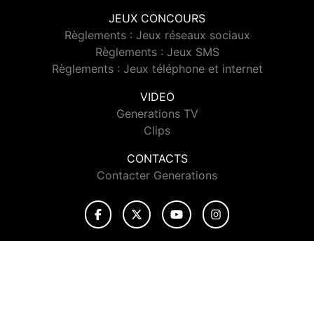
JEUX CONCOURS
Règlements : Jeux réseaux sociaux
Règlements : Jeux SMS
Règlements : Jeux téléphone et internet
VIDEO
Generations TV
Clips
CONTACTS
Contacter Generations
© 2026 Generations Tous droits réservés.
Signaler un contenu
-
Mentions légales
-
Politique de cookies
-
Contact