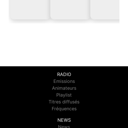
RADIO
Emissions
Animateurs
Playlist
Titres diffusés
Fréquences
NEWS
News