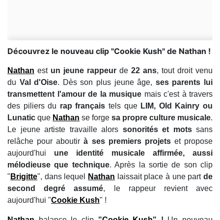
Découvrez le nouveau clip "Cookie Kush" de Nathan !
Nathan
est
un jeune rappeur
de
22 ans
, tout droit venu
du
Val d'Oise
. Dès son plus jeune âge,
ses parents lui
transmettent l'amour de la musique
mais c'est à travers
des piliers du
rap français
tels que
LIM, Old Kainry ou
Lunatic
que
Nathan
se forge
sa propre culture musicale
.
Le jeune artiste travaille alors
sonorités et mots
sans
relâche pour aboutir
à ses premiers projets
et propose
aujourd'hui
une identité musicale affirmée, aussi
mélodieuse que technique
. Après la sortie de son clip
"
Brigitte
", dans lequel
Nathan
laissait place à une part
de
second degré assumé
, le rappeur revient avec
aujourd'hui "
Cookie Kush
" !
Nathan
balance le clip
"
Cookie Kush
" !
Un nouveau