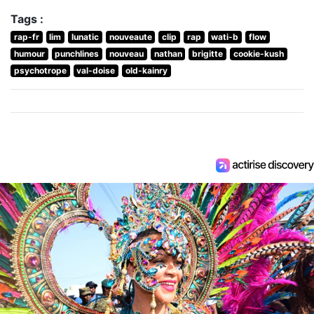
Tags :
rap-fr
lim
lunatic
nouveaute
clip
rap
wati-b
flow
humour
punchlines
nouveau
nathan
brigitte
cookie-kush
psychotrope
val-doise
old-kainry