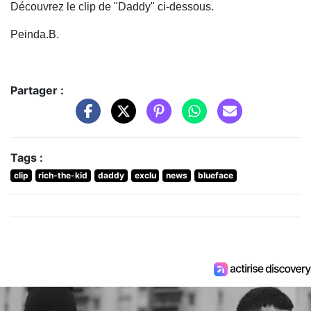
Découvrez le clip de "Daddy" ci-dessous.
Peinda.B.
Partager :
Tags :
clip
rich-the-kid
daddy
exclu
news
blueface