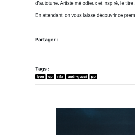
d’autotune. Artiste mélodieux et inspiré, le tit
En attendant, on vous laisse découvrir ce prem
Partager :
Tags :
lyon
ep
rifa
audi-gucci
pp