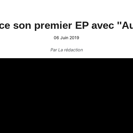
e son premier EP avec ''Au
06 Juin 2019
Par
La rédaction