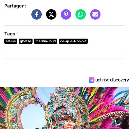
Partager :
Tags :
elams
ghetto
marwa-loud
ce-que-l-on-vit