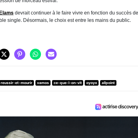
ression de morceau estival.
Elams
devrait continuer à le faire vivre en fonction du succès d
itable single. Désormais, le choix est entre les mains du public.
reussir-et-mourir
vamos
ce-que-l-on-vit
oyoyo
allpoint