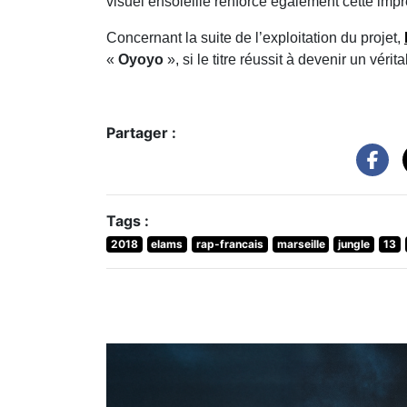
visuel ensoleillé renforce également cette imp
Concernant la suite de l’exploitation du projet,
«
Oyoyo
», si le titre réussit à devenir un vér
Partager :
Tags :
2018
elams
rap-francais
marseille
jungle
13