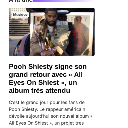
Musique
s
t
Pooh Shiesty signe son
grand retour avec « All
x
Eyes On Shiest », un
s
album très attendu
C’est le grand jour pour les fans de
,
Pooh Shiesty. Le rappeur américain
dévoile aujourd’hui son nouvel album «
e
All Eyes On Shiest », un projet très