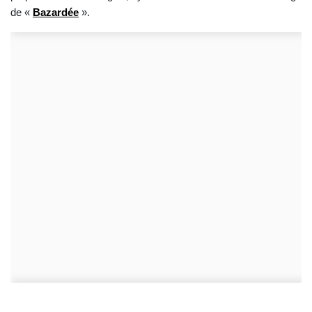
de «
Bazardée
».