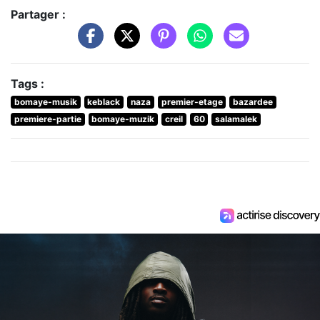
Partager :
Tags :
bomaye-musik
keblack
naza
premier-etage
bazardee
premiere-partie
bomaye-muzik
creil
60
salamalek