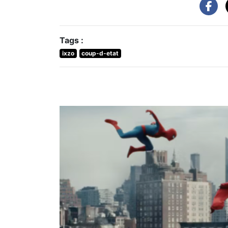
Tags :
ixzo
coup-d-etat