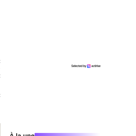
t
p
t
t
À la une