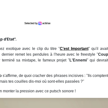
 d'Etat''.
exotique avec le clip du titre ''
C'est Important
'' qu'il avai
dernier remet les pendules à l'heure avec le freestyle ''
Cou
r terminé sa mixtape, le fameux projet ''
L'Ennemi
'' qui devrai
o
s'affirme, de quoi cracher des phrases incisives : ''Ils compten
 mais tes couilles dis-moi où sont-elles passées ?''
en monter la pression avec ce putsch sonore !