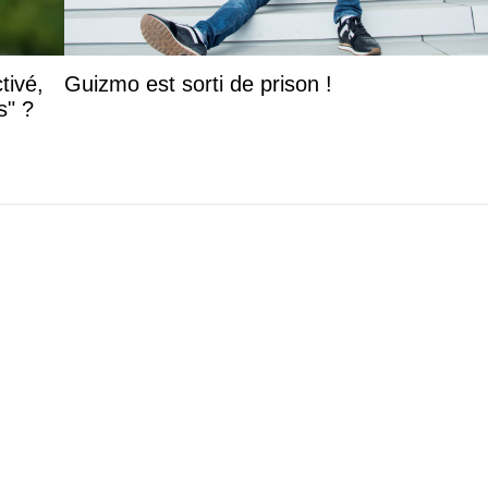
tivé,
Guizmo est sorti de prison !
s" ?