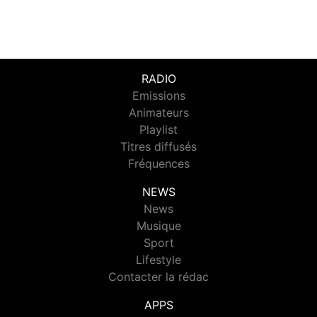
RADIO
Emissions
Animateurs
Playlist
Titres diffusés
Fréquences
NEWS
News
Musique
Sport
Lifestyle
Contacter la rédac
APPS