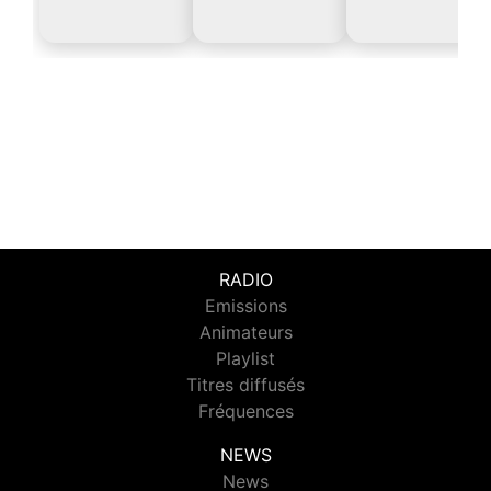
RADIO
Emissions
Animateurs
Playlist
Titres diffusés
Fréquences
NEWS
News