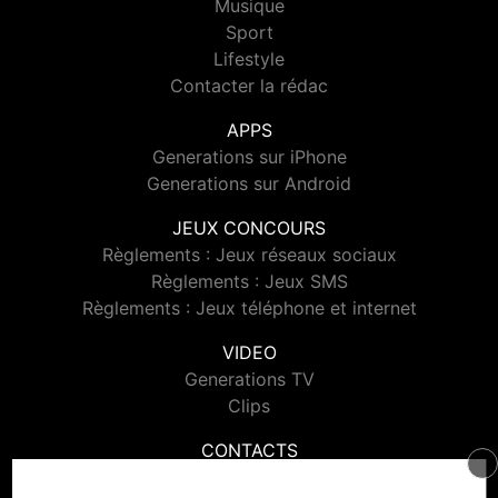
Musique
Sport
Lifestyle
Contacter la rédac
APPS
Generations sur iPhone
Generations sur Android
JEUX CONCOURS
Règlements : Jeux réseaux sociaux
Règlements : Jeux SMS
Règlements : Jeux téléphone et internet
VIDEO
Generations TV
Clips
CONTACTS
Contacter Generations