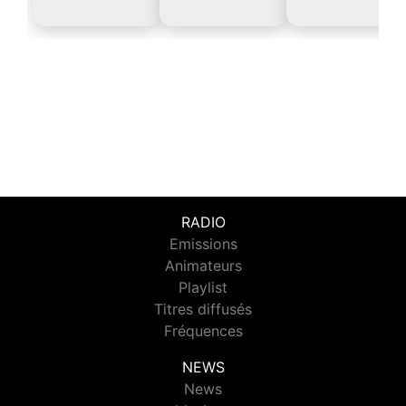
RADIO
Emissions
Animateurs
Playlist
Titres diffusés
Fréquences
NEWS
News