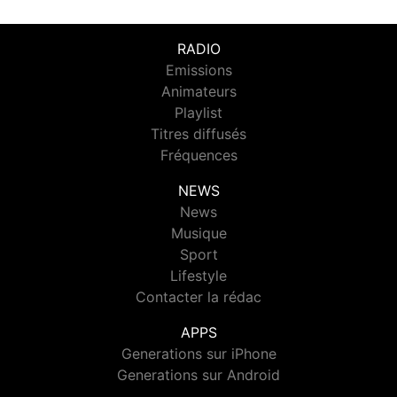
RADIO
Emissions
Animateurs
Playlist
Titres diffusés
Fréquences
NEWS
News
Musique
Sport
Lifestyle
Contacter la rédac
APPS
Generations sur iPhone
Generations sur Android