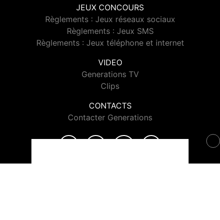
JEUX CONCOURS
Règlements : Jeux réseaux sociaux
Règlements : Jeux SMS
Règlements : Jeux téléphone et internet
VIDEO
Generations TV
Clips
CONTACTS
Contacter Generations
© 2026 Generations Tous droits réservés.
Signaler un contenu
-
Mentions légales
-
Politique de cookies
-
Contact