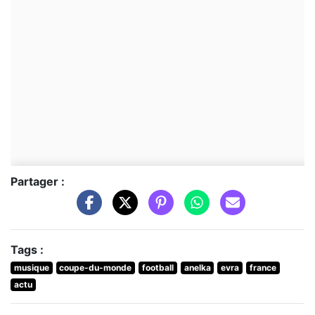
Partager :
Tags :
musique
coupe-du-monde
football
anelka
evra
france
actu