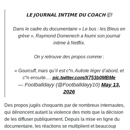
𝗟𝗘 𝗝𝗢𝗨𝗥𝗡𝗔𝗟 𝗜𝗡𝗧𝗜𝗠𝗘 𝗗𝗨 𝗖𝗢𝗔𝗖𝗛 🤯!
Dans le cadre du documentaire « Le bus : les Bleus en
grève », Raymond Domenech a fourni son journal
intime à Netflix.
On y retrouve des propos comme :
« Gourcuff, mais qu’il est c*n. Autiste léger d’abord, et
c*n ensuite.…
pic.twitter.com/X753b0MBMe
— Footballdayy (@Footballdayy10)
May 13,
2026
Des propos jugés choquants par de nombreux internautes,
qui dénoncent autant la violence des mots que la décision
de les diffuser publiquement. Depuis la mise en ligne du
documentaire, les réactions se multiplient et beaucoup