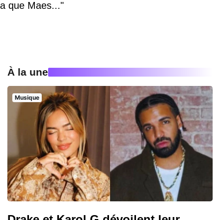
a que Maes..."
À la une
Musique
Drake et Karol G dévoilent leur