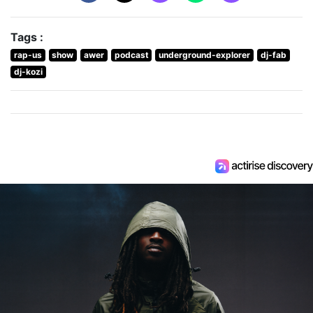
Tags :
rap-us
show
awer
podcast
underground-explorer
dj-fab
dj-kozi