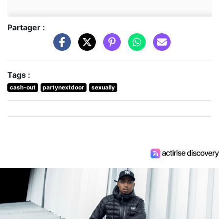
Partager :
Tags :
cash-out
partynextdoor
sexually