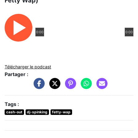
Fetty Wap)
0:00
0:00
Télécharger le podcast
Partager :
Tags :
cash-out
dj-spinking
fetty-wap