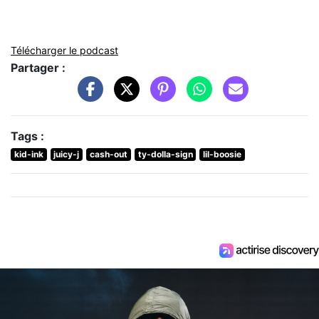
Télécharger le podcast
Partager :
Tags :
kid-ink
juicy-j
cash-out
ty-dolla-sign
lil-boosie