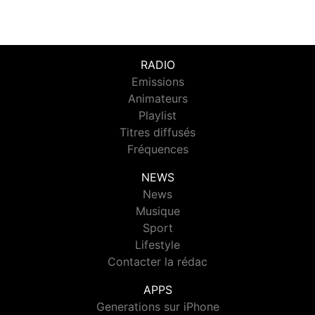
RADIO
Emissions
Animateurs
Playlist
Titres diffusés
Fréquences
NEWS
News
Musique
Sport
Lifestyle
Contacter la rédac
APPS
Generations sur iPhone