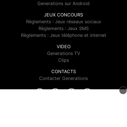
Generations sur Android
JEUX CONCOURS
Règlements : Jeux réseaux sociaux
Règlements : Jeux SMS
Règlements : Jeux téléphone et internet
VIDEO
Generations TV
Clips
CONTACTS
Contacter Generations
© 2026 Generations Tous droits réservés.
Signaler un contenu
-
Mentions légales
-
Politique de cookies
-