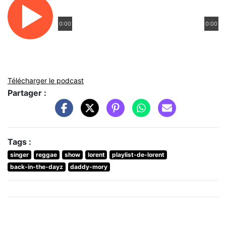
0:00
0:00
Télécharger le podcast
Partager :
Tags :
singer
reggae
show
lorent
playlist-de-lorent
back-in-the-dayz
daddy-mory