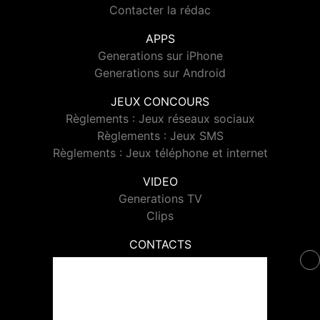
Contacter la rédac
APPS
Generations sur iPhone
Generations sur Android
JEUX CONCOURS
Règlements : Jeux réseaux sociaux
Règlements : Jeux SMS
Règlements : Jeux téléphone et internet
VIDEO
Generations TV
Clips
CONTACTS
Contacter Generations