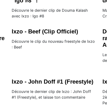
''Igo #8'' !
d
Découvre le dernier clip de Douma Kalash
Ma
avec Ixzo : Igo #8
Cr
Ixzo - Beef (Clip Officiel)
D
re
r
Découvre le clip du nouveau freestyle de Ixzo
A
: Beef
Le
de
Ixzo - John Doff #1 (Freestyle)
I
Découvre le dernier clip de Ixzo : John Doff
Dé
#1 (Freestyle), et laisse ton commentaire
2è
Pe