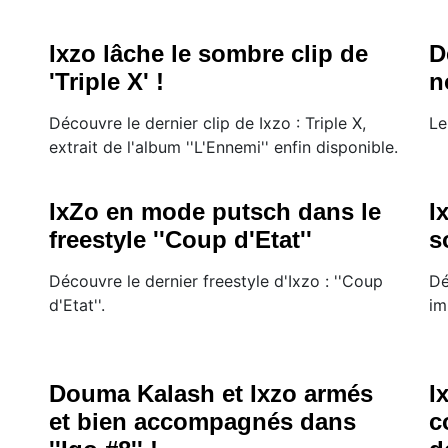
Ixzo lâche le sombre clip de
D
'Triple X' !
n
Découvre le dernier clip de Ixzo : Triple X,
Le
extrait de l'album ''L'Ennemi'' enfin disponible.
IxZo en mode putsch dans le
I
freestyle ''Coup d'Etat''
s
Découvre le dernier freestyle d'Ixzo : ''Coup
Dé
d'Etat''.
im
Douma Kalash et Ixzo armés
I
et bien accompagnés dans
c