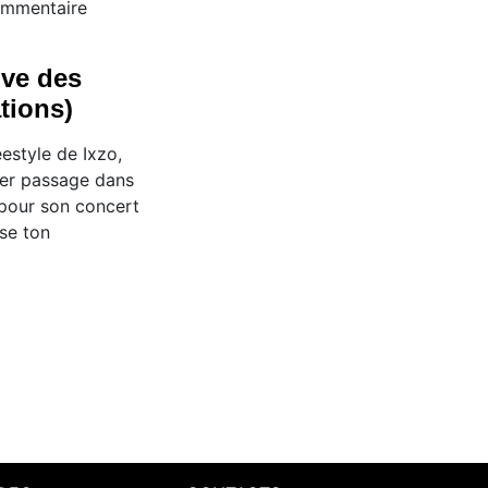
mmentaire
ive des
tions)
eestyle de Ixzo,
ier passage dans
 pour son concert
se ton