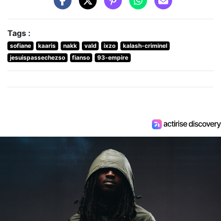
Tags :
sofiane
kaaris
nakk
vald
ixzo
kalash-criminel
jesuispassechezso
fianso
93-empire