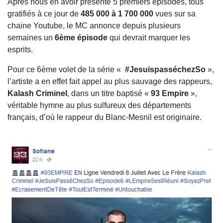
Après nous en avoir présenté 5 premiers épisodes, tous
gratifiés à ce jour de
485 000 à 1 700 000
vues sur sa
chaine Youtube, le MC annonce depuis plusieurs
semaines un
6ème épisode
qui devrait marquer les
esprits.
Pour ce 6ème volet de la série «
#JesuispasséchezSo
»,
l’artiste a en effet fait appel au plus sauvage des rappeurs,
Kalash Criminel
, dans un titre baptisé «
93 Empire
»,
véritable hymne au plus sulfureux des départements
français, d’où le rappeur du Blanc-Mesnil est originaire.