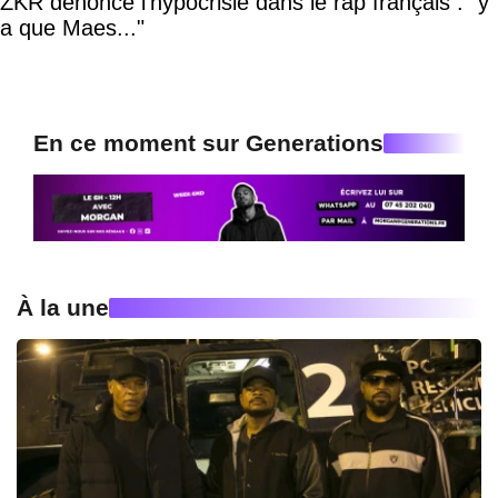
ZKR dénonce l'hypocrisie dans le rap français : "y
a que Maes..."
En ce moment sur Generations
À la une