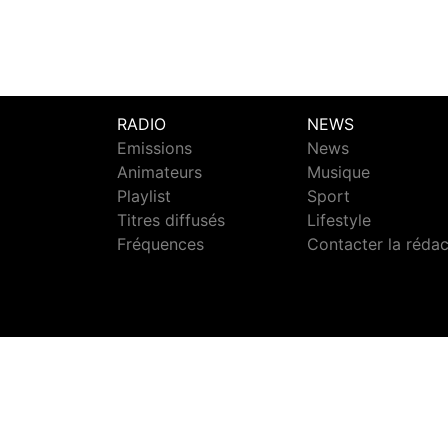
RADIO
NEWS
Emissions
News
Animateurs
Musique
Playlist
Sport
Titres diffusés
Lifestyle
Fréquences
Contacter la réda
S