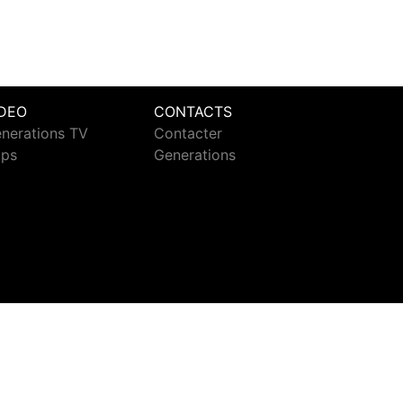
IDEO
CONTACTS
nerations TV
Contacter
ips
Generations
ct