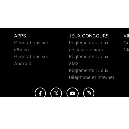
APPS
JEUX CONCOURS
V
Generations sur
Règlements : Jeux
Ge
iPhone
réseaux sociaux
Cl
Generations sur
Règlements : Jeux
Android
SMS
c
Règlements : Jeux
téléphone et internet
© 2026 Generations Tous droits réservés.
ignaler un contenu
-
Mentions légales
-
Politique de cookies
-
Conta