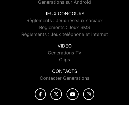
Generations sur Android
JEUX CONCOURS
Règlements : Jeux réseaux sociaux
Règlements : Jeux SMS
Règlements : Jeux téléphone et internet
VIDEO
Generations TV
Clips
CONTACTS
Contacter Generations
© 2026 Generations Tous droits réservés.
Signaler un contenu
-
Mentions légales
-
Politique de cookies
-