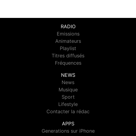
RADIO
Emissions
Animateurs
Playlist
Titres diffusés
Fréquences
NEWS
News
Musique
Sport
Lifestyle
Contacter la rédac
APPS
Generations sur iPhone