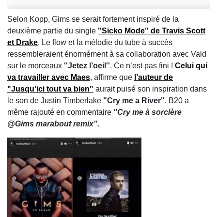
Selon Kopp, Gims se serait fortement inspiré de la
deuxième partie du single
"Sicko Mode"
de Travis Scott
et Drake
. Le flow et la mélodie du tube à succès
ressembleraient énormément à sa collaboration avec Vald
sur le morceaux
''Jetez l’oeil''
. Ce n’est pas fini !
Celui qui
va travailler avec Maes
, affirme que
l’auteur de
"Jusqu'ici tout va bien"
aurait puisé son inspiration dans
le son de Justin Timberlake
"Cry me a River"
. B20 a
même rajouté en commentaire
"Cry me à sorcière
@Gims marabout remix".