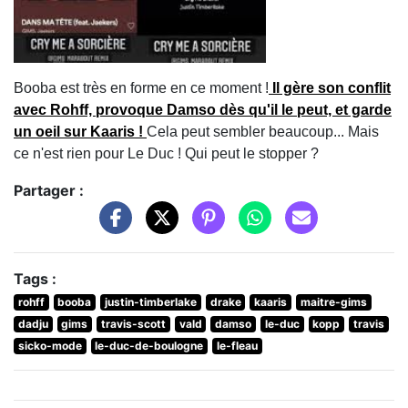
Booba est très en forme en ce moment !
Il gère son conflit
avec Rohff, provoque Damso dès qu'il le peut, et garde
un oeil sur Kaaris !
Cela peut sembler beaucoup... Mais
ce n'est rien pour Le Duc ! Qui peut le stopper ?
Partager :
Tags :
rohff
booba
justin-timberlake
drake
kaaris
maitre-gims
dadju
gims
travis-scott
vald
damso
le-duc
kopp
travis
sicko-mode
le-duc-de-boulogne
le-fleau