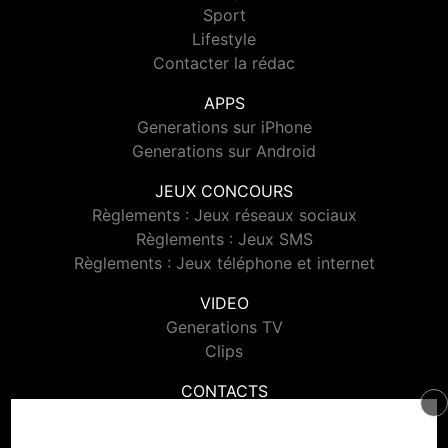
Sport
Lifestyle
Contacter la rédac
APPS
Generations sur iPhone
Generations sur Android
JEUX CONCOURS
Règlements : Jeux réseaux sociaux
Règlements : Jeux SMS
Règlements : Jeux téléphone et internet
VIDEO
Generations TV
Clips
CONTACTS
Contacter Generations