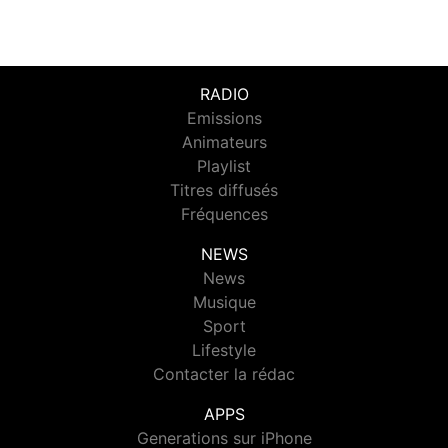
RADIO
Emissions
Animateurs
Playlist
Titres diffusés
Fréquences
NEWS
News
Musique
Sport
Lifestyle
Contacter la rédac
APPS
Generations sur iPhone