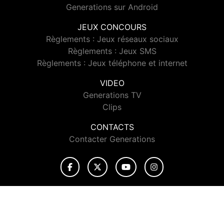
Generations sur Android
JEUX CONCOURS
Règlements : Jeux réseaux sociaux
Règlements : Jeux SMS
Règlements : Jeux téléphone et internet
VIDEO
Generations TV
Clips
CONTACTS
Contacter Generations
© 2026 Generations Tous droits réservés.
Signaler un contenu
-
Mentions légales
-
Politique de cookies
-