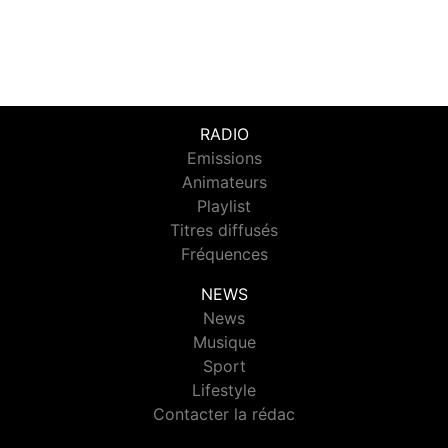
RADIO
Emissions
Animateurs
Playlist
Titres diffusés
Fréquences
NEWS
News
Musique
Sport
Lifestyle
Contacter la rédac