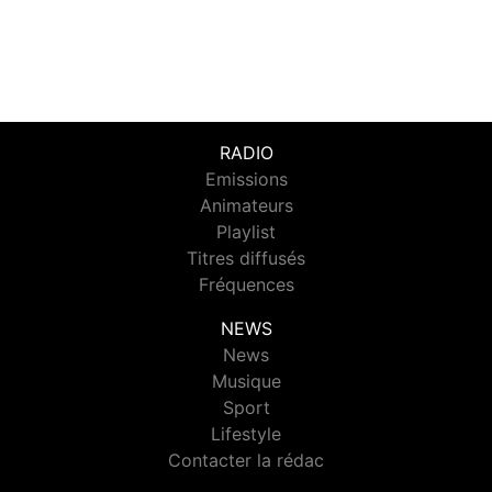
RADIO
Emissions
Animateurs
Playlist
Titres diffusés
Fréquences
NEWS
News
Musique
Sport
Lifestyle
Contacter la rédac