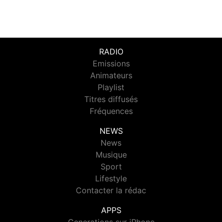
RADIO
Emissions
Animateurs
Playlist
Titres diffusés
Fréquences
NEWS
News
Musique
Sport
Lifestyle
Contacter la rédac
APPS