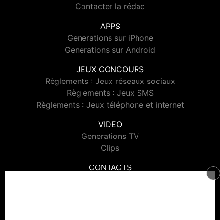
Contacter la rédac
APPS
Generations sur iPhone
Generations sur Android
JEUX CONCOURS
Règlements : Jeux réseaux sociaux
Règlements : Jeux SMS
Règlements : Jeux téléphone et internet
VIDEO
Generations TV
Clips
CONTACTS
Contacter Generations