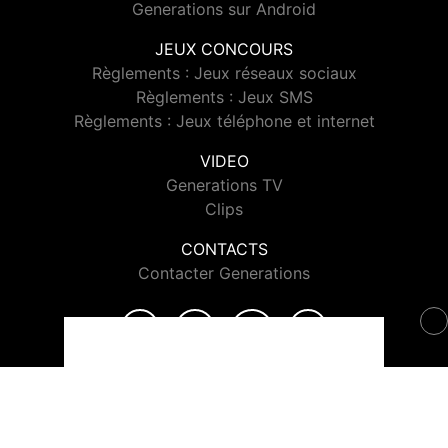
Generations sur Android
JEUX CONCOURS
Règlements : Jeux réseaux sociaux
Règlements : Jeux SMS
Règlements : Jeux téléphone et internet
VIDEO
Generations TV
Clips
CONTACTS
Contacter Generations
© 2026 Generations Tous droits réservés.
Signaler un contenu
-
Mentions légales
-
Politique de cookies
-