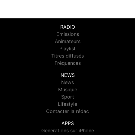
RADIO
Emissions
Animateurs
Playlist
Titres diffusés
Fréquences
NEWS
News
Musique
Sport
Lifestyle
Contacter la rédac
APPS
Generations sur iPhone