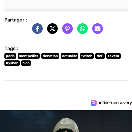
Partager :
Tags :
paris
montpellier
donation
actualite
twitch
defi
zevent
byilhan
nico