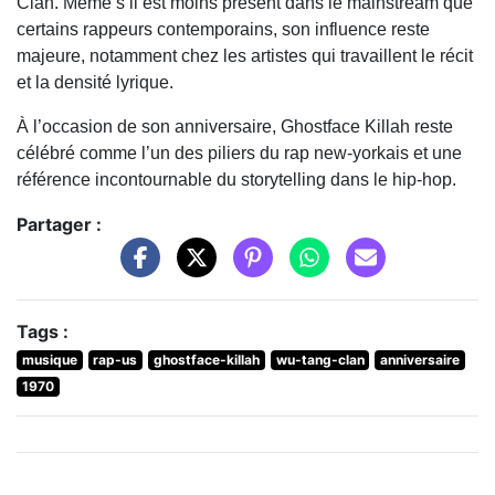
Clan. Même s’il est moins présent dans le mainstream que
certains rappeurs contemporains, son influence reste
majeure, notamment chez les artistes qui travaillent le récit
et la densité lyrique.
À l’occasion de son anniversaire, Ghostface Killah reste
célébré comme l’un des piliers du rap new-yorkais et une
référence incontournable du storytelling dans le hip-hop.
Partager :
Tags :
musique
rap-us
ghostface-killah
wu-tang-clan
anniversaire
1970