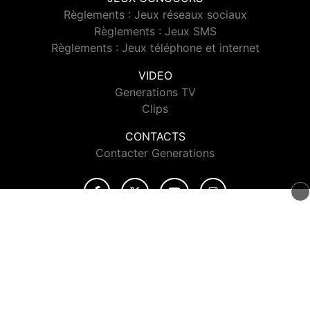
Règlements : Jeux réseaux sociaux
Règlements : Jeux SMS
Règlements : Jeux téléphone et internet
VIDEO
Generations TV
Clips
CONTACTS
Contacter Generations
© 2026 Generations Tous droits réservés.
Signaler un contenu
-
Mentions légales
-
Politique de cookies
-
Contact