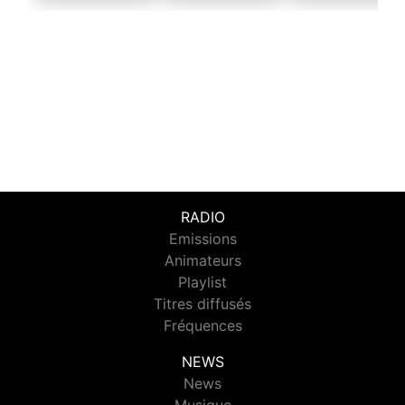
RADIO
Emissions
Animateurs
Playlist
Titres diffusés
Fréquences
NEWS
News