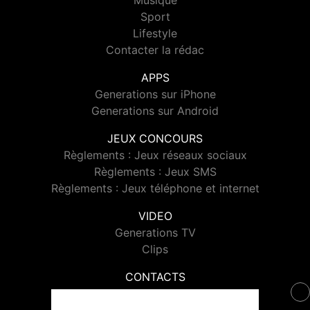
Musique
Sport
Lifestyle
Contacter la rédac
APPS
Generations sur iPhone
Generations sur Android
JEUX CONCOURS
Règlements : Jeux réseaux sociaux
Règlements : Jeux SMS
Règlements : Jeux téléphone et internet
VIDEO
Generations TV
Clips
CONTACTS
Contacter Generations