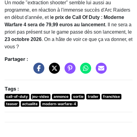
Un mode "extraction shooter" semble lui aussi au
programme, en réaction à l'immense succès d'Arc Raiders
en début d'année, et l
e prix de Call Of Duty : Moderne
Warfare 4 sera de 79,99 euros au lancement
. Il ne sera a
priori pas présent sur le game passe dès son lancement, le
23 octobre 2026
. On a hâte de voir ce que ça va donner, et
vous ?
Partager :
Tags :
call-of-duty
jeu-video
annonce
sortie
trailer
franchise
teaser
actualite
modern-warfare-4