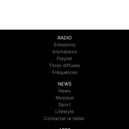
RADIO
Emissions
Animateurs
Playlist
Titres diffusés
Fréquences
NEWS
News
Musique
Sport
Lifestyle
Contacter la rédac