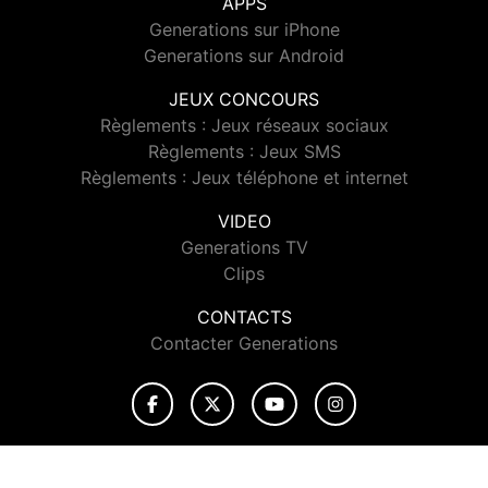
APPS
Generations sur iPhone
Generations sur Android
JEUX CONCOURS
Règlements : Jeux réseaux sociaux
Règlements : Jeux SMS
Règlements : Jeux téléphone et internet
VIDEO
Generations TV
Clips
CONTACTS
Contacter Generations