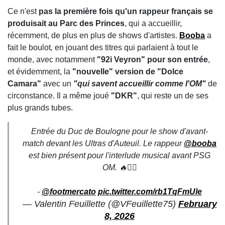
Ce n'est
pas la première fois qu'un rappeur français se
produisait au Parc des Princes
, qui a accueillir,
récemment, de plus en plus de shows d'artistes.
Booba
a
fait le boulot
,
en jouant des titres qui parlaient à tout le
monde, avec notamment
"92i Veyron" pour son entrée
,
et évidemment, la
"nouvelle" version de "Dolce
Camara"
avec un
"qui savent accueillir comme l'OM"
de
circonstance. Il a même joué
"DKR"
, qui reste un de ses
plus grands tubes.
Entrée du Duc de Boulogne pour le show d'avant-
match devant les Ultras d'Auteuil. Le rappeur
@booba
est bien présent pour l'interlude musical avant PSG
OM. 🔥🏴‍☠️
-
@footmercato
pic.twitter.com/rb1TqFmUle
— Valentin Feuillette (@VFeuillette75)
February
8, 2026