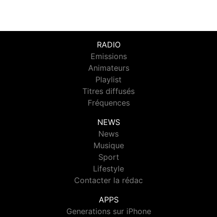
RADIO
Emissions
Animateurs
Playlist
Titres diffusés
Fréquences
NEWS
News
Musique
Sport
Lifestyle
Contacter la rédac
APPS
Generations sur iPhone