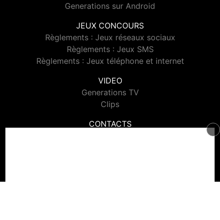
Generations sur Android
JEUX CONCOURS
Règlements : Jeux réseaux sociaux
Règlements : Jeux SMS
Règlements : Jeux téléphone et internet
VIDEO
Generations TV
Clips
CONTACTS
Contacter Generations
© 2026 Generations Tous droits réservés.
Signaler un contenu
-
Mentions légales
-
Politique de cookies
-