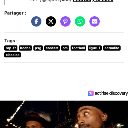
Partager :
Tags :
rap-fr
booba
psg
concert
om
football
ligue-1
actualite
classico