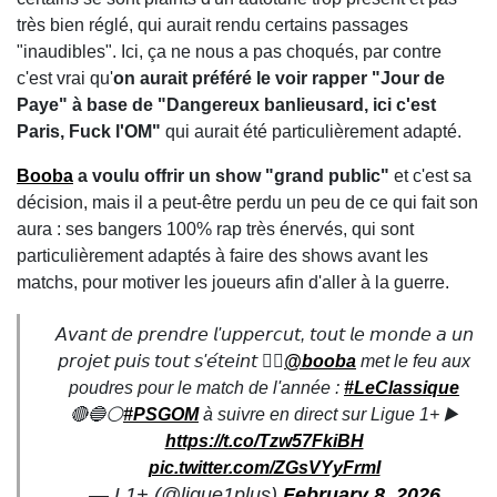
très bien réglé, qui aurait rendu certains passages
"inaudibles". Ici, ça ne nous a pas choqués, par contre
c'est vrai qu'
on aurait préféré le voir rapper "Jour de
Paye" à base de "Dangereux banlieusard, ici c'est
Paris, Fuck l'OM"
qui aurait été particulièrement adapté.
Booba
a voulu offrir un show "grand public"
et c'est sa
décision, mais il a peut-être perdu un peu de ce qui fait son
aura : ses bangers 100% rap très énervés, qui sont
particulièrement adaptés à faire des shows avant les
matchs, pour motiver les joueurs afin d'aller à la guerre.
𝘈𝘷𝘢𝘯𝘵 𝘥𝘦 𝘱𝘳𝘦𝘯𝘥𝘳𝘦 𝘭'𝘶𝘱𝘱𝘦𝘳𝘤𝘶𝘵, 𝘵𝘰𝘶𝘵 𝘭𝘦 𝘮𝘰𝘯𝘥𝘦 𝘢 𝘶𝘯
𝘱𝘳𝘰𝘫𝘦𝘵 𝘱𝘶𝘪𝘴 𝘵𝘰𝘶𝘵 𝘴'𝘦́𝘵𝘦𝘪𝘯𝘵 🏴‍☠️
@booba
met le feu aux
poudres pour le match de l'année :
#LeClassique
🔴🔵⚪
#PSGOM
à suivre en direct sur Ligue 1+ ▶️
https://t.co/Tzw57FkiBH
pic.twitter.com/ZGsVYyFrmI
— L1+ (@ligue1plus)
February 8, 2026