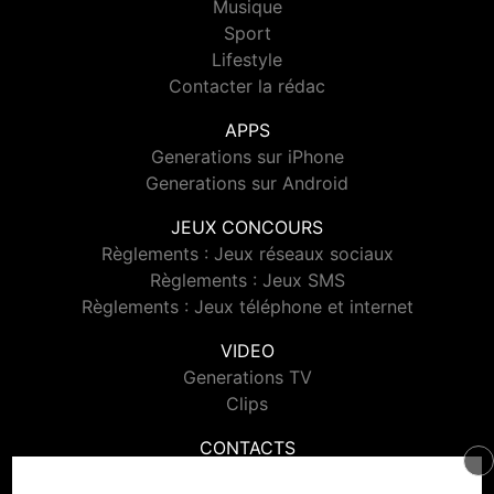
Musique
Sport
Lifestyle
Contacter la rédac
APPS
Generations sur iPhone
Generations sur Android
JEUX CONCOURS
Règlements : Jeux réseaux sociaux
Règlements : Jeux SMS
Règlements : Jeux téléphone et internet
VIDEO
Generations TV
Clips
CONTACTS
Contacter Generations