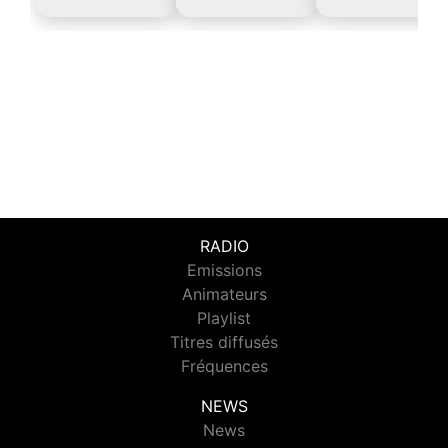
RADIO
Emissions
Animateurs
Playlist
Titres diffusés
Fréquences
NEWS
News