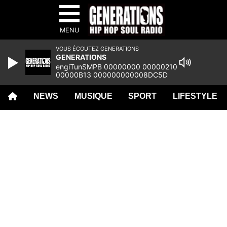
MENU
VOUS ÉCOUTEZ GENERATIONS
GENERATIONS
engiTunSMPB 00000000 00000210
00000B13 000000000008DC5D
00000000 0003FA5E 00000000
00000000 00000000 00000000
NEWS
MUSIQUE
SPORT
LIFESTYLE
00000000 00000000