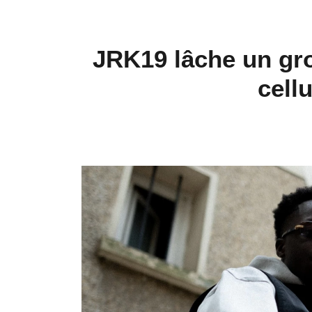
JRK19 lâche un gro
cell