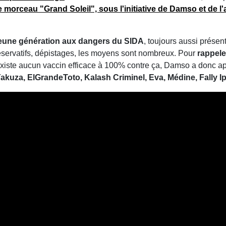
e morceau "Grand Soleil", sous l'initiative de Damso et de l
 jeune génération aux dangers du SIDA
, toujours aussi présen
éservatifs, dépistages, les moyens sont nombreux. Pour
rappele
n'existe aucun vaccin efficace à 100% contre ça, Damso a donc ap
kuza, ElGrandeToto, Kalash Criminel, Eva, Médine, Fally