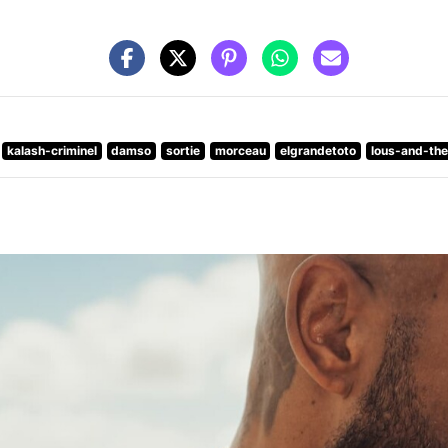
kalash-criminel
damso
sortie
morceau
elgrandetoto
lous-and-th