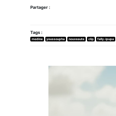
Partager :
Tags :
medine
youssoupha
nouveaute
clip
fally-ipupa