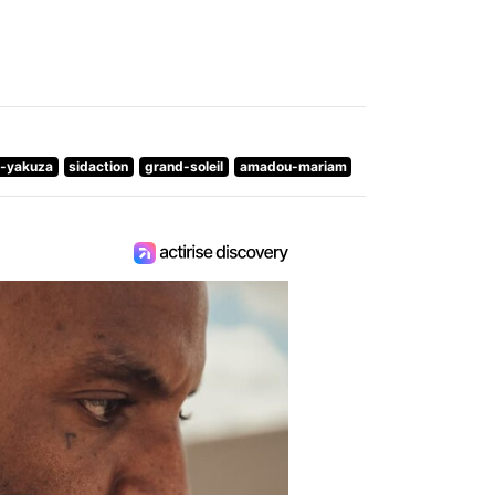
e-yakuza
sidaction
grand-soleil
amadou-mariam