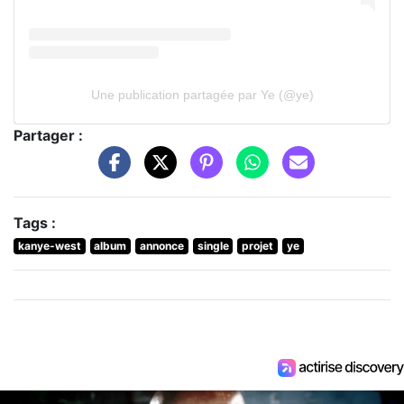
Une publication partagée par Ye (@ye)
Partager :
Tags :
kanye-west
album
annonce
single
projet
ye