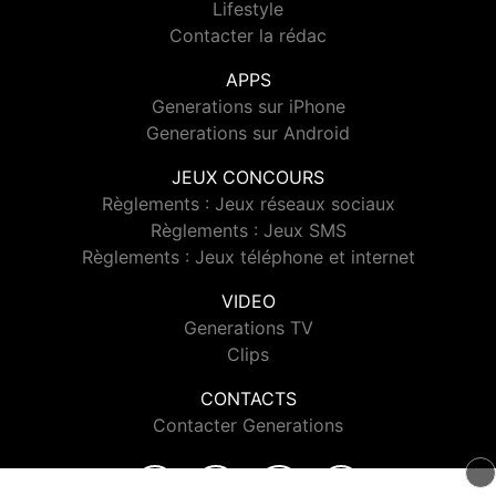
Lifestyle
Contacter la rédac
APPS
Generations sur iPhone
Generations sur Android
JEUX CONCOURS
Règlements : Jeux réseaux sociaux
Règlements : Jeux SMS
Règlements : Jeux téléphone et internet
VIDEO
Generations TV
Clips
CONTACTS
Contacter Generations