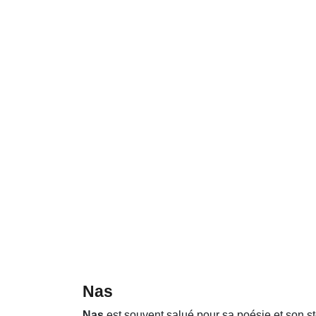
Nas
Nas
est souvent salué pour sa poésie et son st