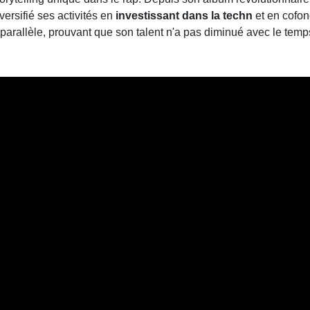
versifié ses activités en
investissant dans la techn
et en cofo
parallèle, prouvant que son talent n'a pas diminué avec le temp