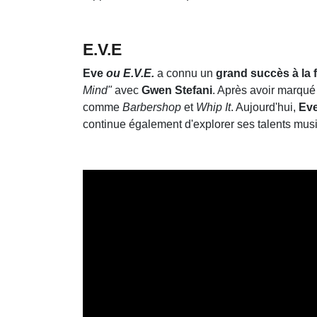
E.V.E
Eve
ou E.V.E.
a connu un
grand succès à la 
Mind"
avec
Gwen Stefani
. Après avoir marqué 
comme
Barbershop
et
Whip It
. Aujourd'hui,
Ev
continue également d'explorer ses talents mus