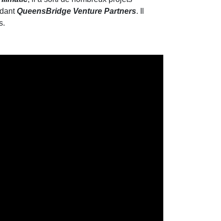
ndant
QueensBridge Venture Partners
. Il
s.