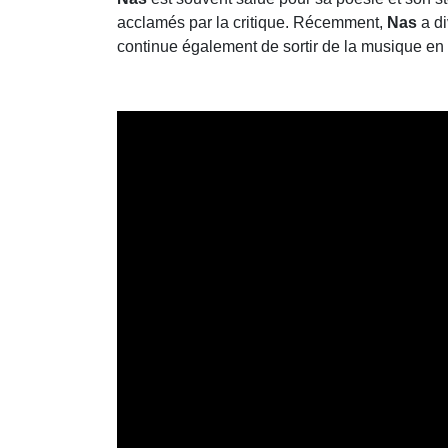
acclamés par la critique. Récemment,
Nas
a di
continue également de sortir de la musique en 