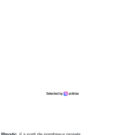
e
Illmatic
, il a sorti de nombreux projets