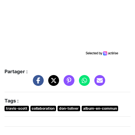
Partager :
Tags :
travis-scott
collaboration
don-toliver
album-en-commun